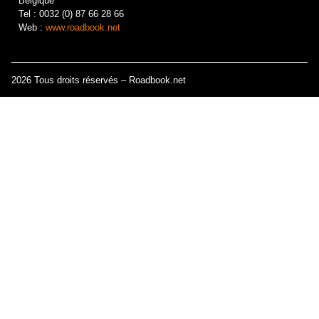
Belgique
Tel : 0032 (0) 87 66 28 66
Web :
www.roadbook.net
2026 Tous droits réservés – Roadbook.net